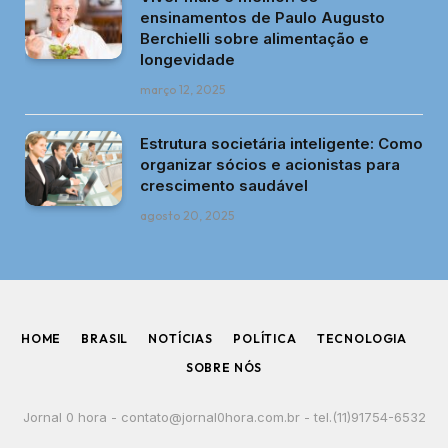
ensinamentos de Paulo Augusto
Berchielli sobre alimentação e
longevidade
março 12, 2025
Estrutura societária inteligente: Como
organizar sócios e acionistas para
crescimento saudável
agosto 20, 2025
HOME
BRASIL
NOTÍCIAS
POLÍTICA
TECNOLOGIA
SOBRE NÓS
Jornal 0 hora -
contato@jornal0hora.com.br
- tel.(11)91754-6532