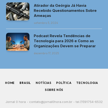
Atirador da Geórgia Já Havia
Recebido Questionamentos Sobre
Ameaças
setembro 5, 2024
Podcast Revela Tendências de
Tecnologia para 2026 e Como as
Organizações Devem se Preparar
dezembro 17, 2025
HOME
BRASIL
NOTÍCIAS
POLÍTICA
TECNOLOGIA
SOBRE NÓS
Jornal 0 hora -
contato@jornal0hora.com.br
- tel.(11)91754-6532