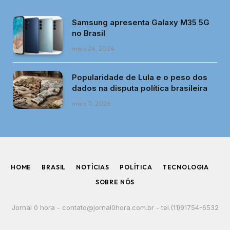
Samsung apresenta Galaxy M35 5G
no Brasil
maio 24, 2024
Popularidade de Lula e o peso dos
dados na disputa política brasileira
maio 11, 2026
HOME
BRASIL
NOTÍCIAS
POLÍTICA
TECNOLOGIA
SOBRE NÓS
Jornal 0 hora -
contato@jornal0hora.com.br
- tel.(11)91754-6532