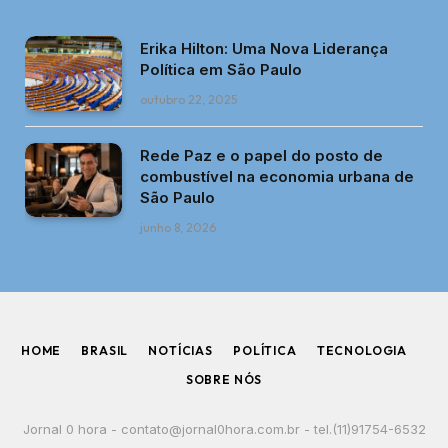
Erika Hilton: Uma Nova Liderança
Política em São Paulo
outubro 22, 2025
Rede Paz e o papel do posto de
combustível na economia urbana de
São Paulo
junho 8, 2026
HOME
BRASIL
NOTÍCIAS
POLÍTICA
TECNOLOGIA
SOBRE NÓS
Jornal 0 hora -
contato@jornal0hora.com.br
- tel.(11)91754-6532