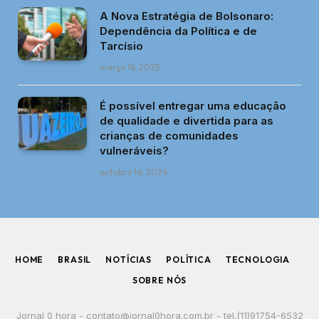
A Nova Estratégia de Bolsonaro:
Dependência da Política e de
Tarcísio
março 18, 2025
É possível entregar uma educação
de qualidade e divertida para as
crianças de comunidades
vulneráveis?
outubro 16, 2024
HOME
BRASIL
NOTÍCIAS
POLÍTICA
TECNOLOGIA
SOBRE NÓS
Jornal 0 hora -
contato@jornal0hora.com.br
- tel.(11)91754-6532