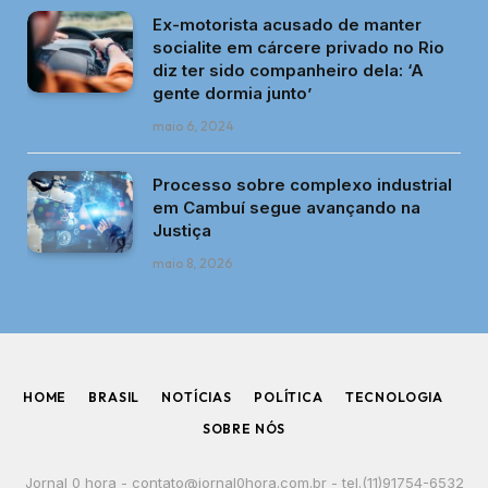
Ex-motorista acusado de manter
socialite em cárcere privado no Rio
diz ter sido companheiro dela: ‘A
gente dormia junto’
maio 6, 2024
Processo sobre complexo industrial
em Cambuí segue avançando na
Justiça
maio 8, 2026
HOME
BRASIL
NOTÍCIAS
POLÍTICA
TECNOLOGIA
SOBRE NÓS
Jornal 0 hora -
contato@jornal0hora.com.br
- tel.(11)91754-6532