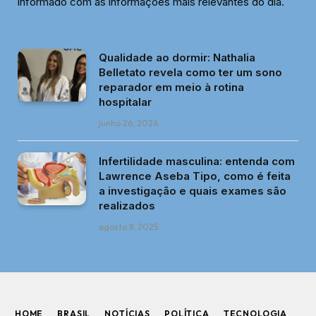
informado com as informações mais relevantes do dia.
Qualidade ao dormir: Nathalia
Belletato revela como ter um sono
reparador em meio à rotina
hospitalar
junho 26, 2024
Infertilidade masculina: entenda com
Lawrence Aseba Tipo, como é feita
a investigação e quais exames são
realizados
agosto 8, 2025
HOME
BRASIL
NOTÍCIAS
POLÍTICA
TECNOLOGIA