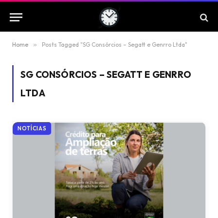
Home
»
Posts Tagged "SG Consórcios – Segatt e Genrro Ltda"
SG CONSÓRCIOS – SEGATT E GENRRO
LTDA
NOTÍCIAS