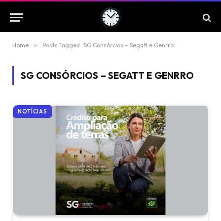
Home
»
Posts Tagged "SG Consórcios – Segatt e Genrro"
SG CONSÓRCIOS – SEGATT E GENRRO
NOTÍCIAS