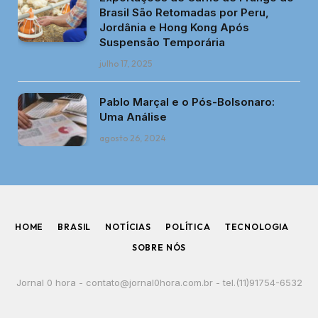
Brasil São Retomadas por Peru,
Jordânia e Hong Kong Após
Suspensão Temporária
julho 17, 2025
Pablo Marçal e o Pós-Bolsonaro:
Uma Análise
agosto 26, 2024
HOME
BRASIL
NOTÍCIAS
POLÍTICA
TECNOLOGIA
SOBRE NÓS
Jornal 0 hora -
contato@jornal0hora.com.br
- tel.(11)91754-6532