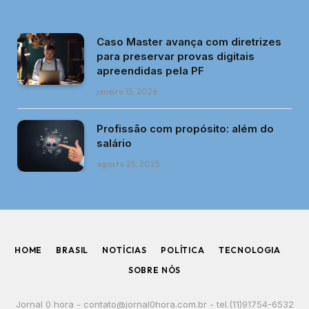
Caso Master avança com diretrizes
para preservar provas digitais
apreendidas pela PF
janeiro 15, 2026
Profissão com propósito: além do
salário
agosto 25, 2025
HOME
BRASIL
NOTÍCIAS
POLÍTICA
TECNOLOGIA
SOBRE NÓS
Jornal 0 hora -
contato@jornal0hora.com.br
- tel.(11)91754-6532