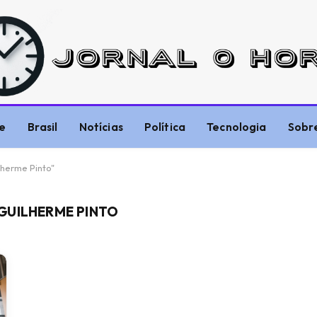
e
Brasil
Notícias
Política
Tecnologia
Sobr
herme Pinto"
GUILHERME PINTO