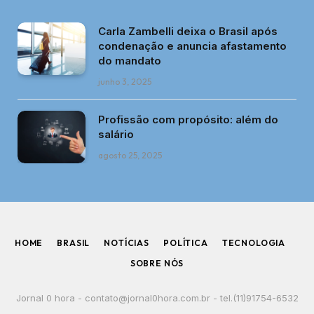
Carla Zambelli deixa o Brasil após
condenação e anuncia afastamento
do mandato
junho 3, 2025
Profissão com propósito: além do
salário
agosto 25, 2025
HOME
BRASIL
NOTÍCIAS
POLÍTICA
TECNOLOGIA
SOBRE NÓS
Jornal 0 hora -
contato@jornal0hora.com.br
- tel.(11)91754-6532