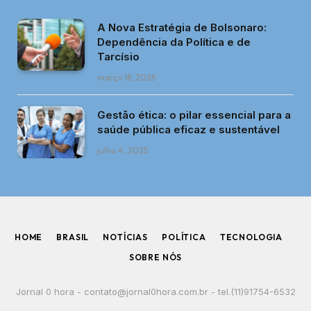
A Nova Estratégia de Bolsonaro:
Dependência da Política e de
Tarcísio
março 18, 2025
Gestão ética: o pilar essencial para a
saúde pública eficaz e sustentável
julho 4, 2025
HOME
BRASIL
NOTÍCIAS
POLÍTICA
TECNOLOGIA
SOBRE NÓS
Jornal 0 hora -
contato@jornal0hora.com.br
- tel.(11)91754-6532