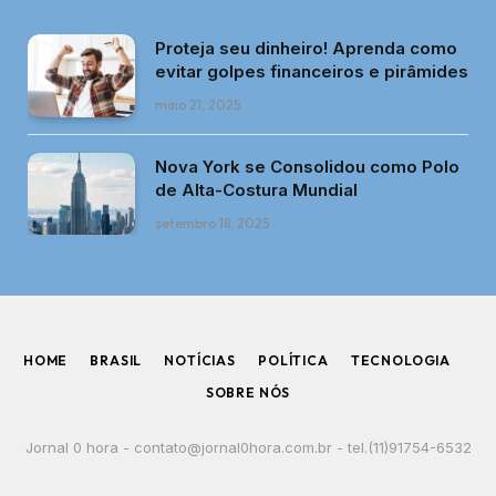
Proteja seu dinheiro! Aprenda como
evitar golpes financeiros e pirâmides
maio 21, 2025
Nova York se Consolidou como Polo
de Alta-Costura Mundial
setembro 18, 2025
HOME
BRASIL
NOTÍCIAS
POLÍTICA
TECNOLOGIA
SOBRE NÓS
Jornal 0 hora -
contato@jornal0hora.com.br
- tel.(11)91754-6532