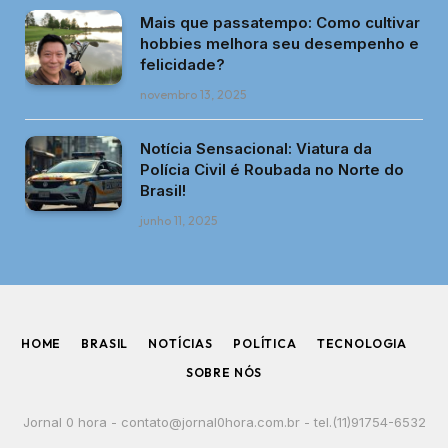
Mais que passatempo: Como cultivar
hobbies melhora seu desempenho e
felicidade?
novembro 13, 2025
Notícia Sensacional: Viatura da
Polícia Civil é Roubada no Norte do
Brasil!
junho 11, 2025
HOME
BRASIL
NOTÍCIAS
POLÍTICA
TECNOLOGIA
SOBRE NÓS
Jornal 0 hora -
contato@jornal0hora.com.br
- tel.(11)91754-6532