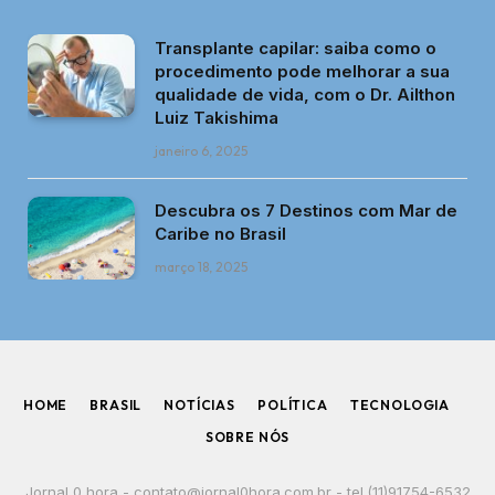
Transplante capilar: saiba como o
procedimento pode melhorar a sua
qualidade de vida, com o Dr. Ailthon
Luiz Takishima
janeiro 6, 2025
Descubra os 7 Destinos com Mar de
Caribe no Brasil
março 18, 2025
HOME
BRASIL
NOTÍCIAS
POLÍTICA
TECNOLOGIA
SOBRE NÓS
Jornal 0 hora -
contato@jornal0hora.com.br
- tel.(11)91754-6532